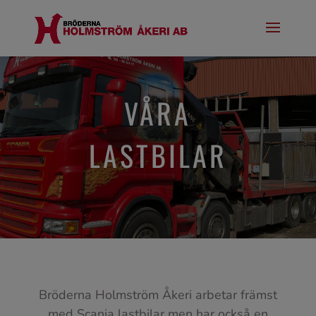
VÅRA
LASTBILAR
Bröderna Holmström Åkeri arbetar främst
med Scania lastbilar men har också en