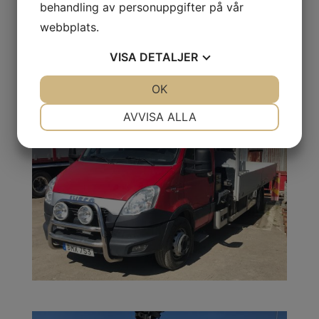
behandling av personuppgifter på vår
webbplats.
VISA
DETALJER
JA
NEJ
OK
JA
NEJ
NÖDVÄNDIG
INSTÄLLNINGAR
AVVISA ALLA
JA
NEJ
JA
NEJ
MARKNADSFÖRING
STATISTIK