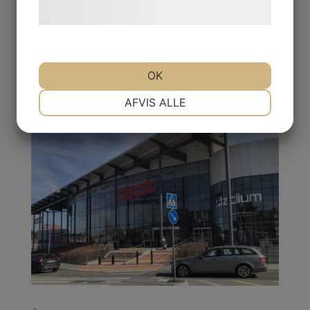
hjemmeside.
OK
NØDVENDIGE
PRÆFERENCER
AFVIS ALLE
MARKETING
STATISTIK