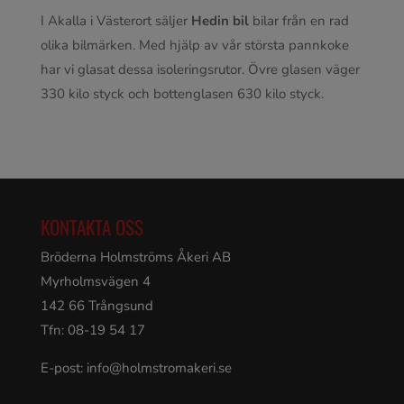
I Akalla i Västerort säljer
Hedin bil
bilar från en rad
olika bilmärken. Med hjälp av vår största pannkoke
har vi glasat dessa isoleringsrutor. Övre glasen väger
330 kilo styck och bottenglasen 630 kilo styck.
KONTAKTA OSS
Bröderna Holmströms Åkeri AB
Myrholmsvägen 4
142 66 Trångsund
Tfn: 08-19 54 17
E-post:
info@holmstromakeri.se