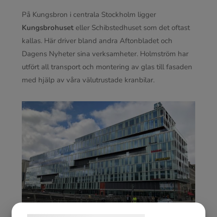
På Kungsbron i centrala Stockholm ligger
Kungsbrohuset
eller Schibstedhuset som det oftast
kallas. Här driver bland andra Aftonbladet och
Dagens Nyheter sina verksamheter. Holmström har
utfört all transport och montering av glas till fasaden
med hjälp av våra välutrustade kranbilar.